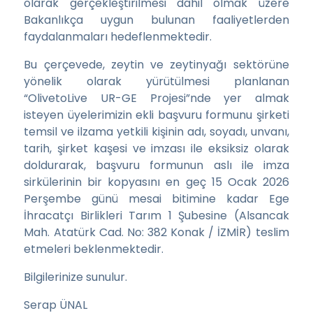
olarak gerçekleştirilmesi dâhil olmak üzere
Bakanlıkça uygun bulunan faaliyetlerden
faydalanmaları hedeflenmektedir.
Bu çerçevede, zeytin ve zeytinyağı sektörüne
yönelik olarak yürütülmesi planlanan
“OlivetoLive UR-GE Projesi”nde yer almak
isteyen üyelerimizin ekli başvuru formunu şirketi
temsil ve ilzama yetkili kişinin adı, soyadı, unvanı,
tarih, şirket kaşesi ve imzası ile eksiksiz olarak
doldurarak, başvuru formunun aslı ile imza
sirkülerinin bir kopyasını en geç 15 Ocak 2026
Perşembe günü mesai bitimine kadar Ege
İhracatçı Birlikleri Tarım 1 Şubesine (Alsancak
Mah. Atatürk Cad. No: 382 Konak / İZMİR) teslim
etmeleri beklenmektedir.
Bilgilerinize sunulur.
Serap ÜNAL