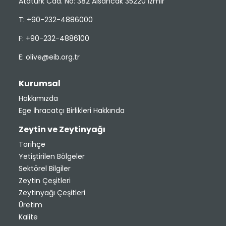
Atatürk Cad. No: 382 Alsancak 35220 İzmir
T: +90-232-4886000
F: +90-232-4886100
E:
olive@eib.org.tr
Kurumsal
Hakkımızda
Ege İhracatçı Birlikleri Hakkında
Zeytin ve Zeytinyağı
Tarihçe
Yetiştirilen Bölgeler
Sektörel Bilgiler
Zeytin Çeşitleri
Zeytinyağı Çeşitleri
Üretim
Kalite