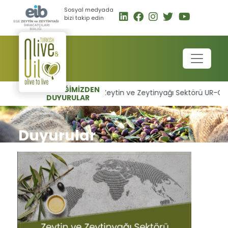
Sosyal medyada
bizi takip edin
BİRLİĞİMİZDEN
Zeytin ve Zeytinyağı Sektörü UR-GE Baş
DUYURULAR
Duyurular