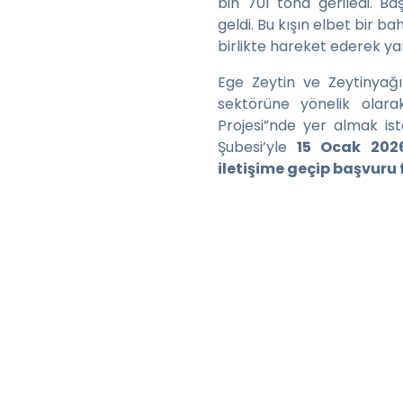
bin 701 tona geriledi. B
geldi. Bu kışın elbet bir b
birlikte hareket ederek ya
Ege Zeytin ve Zeytinyağı 
sektörüne yönelik olara
Projesi”nde yer almak ist
Şubesi’yle
15 Ocak 2026
iletişime geçip başvuru 