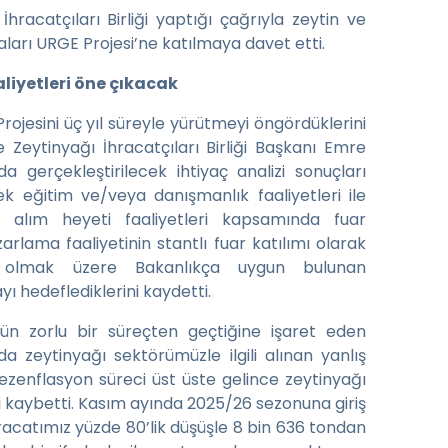
hracatçıları Birliği yaptığı çağrıyla zeytin ve
aları URGE Projesi’ne katılmaya davet etti.
liyetleri öne çıkacak
Projesini üç yıl süreyle yürütmeyi öngördüklerini
e Zeytinyağı İhracatçıları Birliği Başkanı Emre
a gerçekleştirilecek ihtiyaç analizi sonuçları
k eğitim ve/veya danışmanlık faaliyetleri ile
 alım heyeti faaliyetleri kapsamında fuar
zarlama faaliyetinin stantlı fuar katılımı olarak
hil olmak üzere Bakanlıkça uygun bulunan
ı hedeflediklerini kaydetti.
ün zorlu bir süreçten geçtiğine işaret eden
a zeytinyağı sektörümüzle ilgili alınan yanlış
dezenflasyon süreci üst üste gelince zeytinyağı
i kaybetti. Kasım ayında 2025/26 sezonuna giriş
hracatımız yüzde 80’lik düşüşle 8 bin 636 tondan