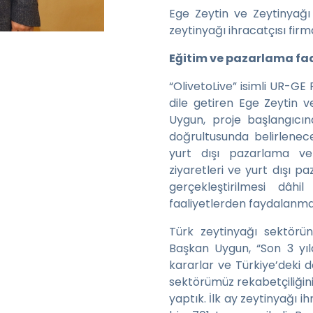
Ege Zeytin ve Zeytinyağı İ
zeytinyağı ihracatçısı firm
Eğitim ve pazarlama faa
“OlivetoLive” isimli UR-GE 
dile getiren Ege Zeytin v
Uygun, proje başlangıcınd
doğrultusunda belirlenece
yurt dışı pazarlama ve
ziyaretleri ve yurt dışı pa
gerçekleştirilmesi dâ
faaliyetlerden faydalanmay
Türk zeytinyağı sektörün
Başkan Uygun, “Son 3 yıld
kararlar ve Türkiye’deki 
sektörümüz rekabetçiliğin
yaptık. İlk ay zeytinyağı i