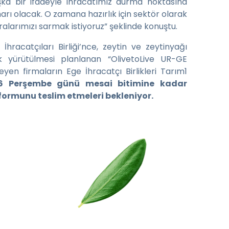
aşka bir ifadeyle ihracatımız durma noktasına
aharı olacak. O zamana hazırlık için sektör olarak
ralarımızı sarmak istiyoruz” şeklinde konuştu.
İhracatçıları Birliği’nce, zeytin ve zeytinyağı
k yürütülmesi planlanan “OlivetoLive UR-GE
eyen firmaların Ege İhracatçı Birlikleri Tarım1
 Perşembe günü mesai bitimine kadar
formunu teslim etmeleri bekleniyor.