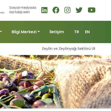
Sosyal medyada
bizi takip edin
Bilgi Merkezi
İletişim
TR
EN
Zeytin ve Zeytinyağı Sektörü UR-GE Başvuruları