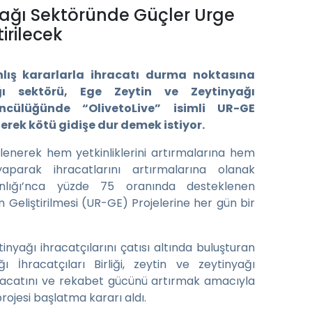
yağı Sektöründe Güçler Urge
tirilecek
nlış kararlarla ihracatı durma noktasına
ğı sektörü, Ege Zeytin ve Zeytinyağı
 öncülüğünde “OlivetoLive” isimli UR-GE
lerek kötü gidişe dur demek istiyor.
lenerek hem yetkinliklerini artırmalarına hem
parak ihracatlarını artırmalarına olanak
anlığı’nca yüzde 75 oranında desteklenen
n Geliştirilmesi (UR-GE) Projelerine her gün bir
inyağı ihracatçılarını çatısı altında buluşturan
 İhracatçıları Birliği, zeytin ve zeytinyağı
ihracatını ve rekabet gücünü artırmak amacıyla
projesi başlatma kararı aldı.