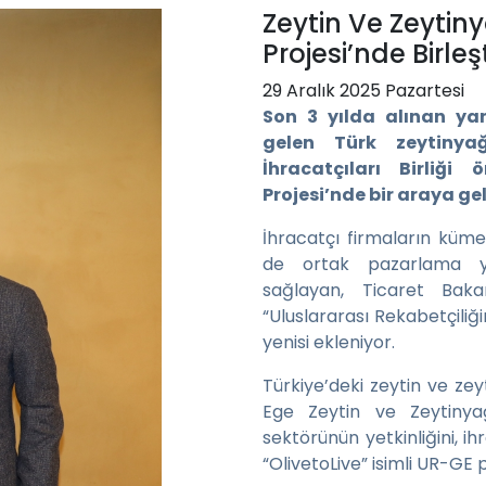
Zeytin Ve Zeytin
Projesi’nde Birleş
29 Aralık 2025 Pazartesi
Son 3 yılda alınan ya
gelen Türk zeytinya
İhracatçıları Birliği
Projesi’nde bir araya ge
İhracatçı firmaların küme
de ortak pazarlama ya
sağlayan, Ticaret Bak
“Uluslararası Rekabetçiliği
yenisi ekleniyor.
Türkiye’deki zeytin ve zeyt
Ege Zeytin ve Zeytinyağı
sektörünün yetkinliğini, 
“OlivetoLive” isimli UR-GE 